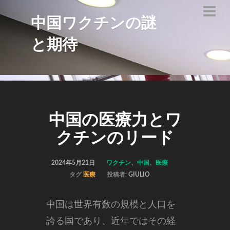
中国ワクチンの謎
と期待
中国の医療力とワ
クチンのリード
2024年5月21日
ワクチン
、
中国
、
医療
タグ
医療
投稿者:
GIULIO
中国は世界有数の規模と人口を
誇る国であり、近年ではその経